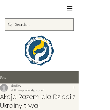
Post
alterflow
26 lip 2023
1 minut(y) czytania
Akcja Razem dla Dzieci z
Ukrainy trwa!