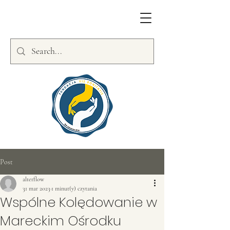
Post
alterflow
31 mar 2023
1 minut(y) czytania
Wspólne Kolędowanie w
Mareckim Ośrodku